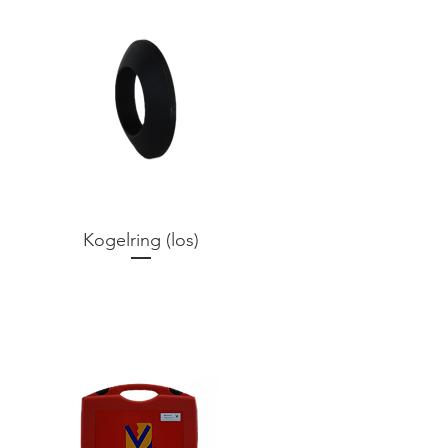
Kogelring (los)
Prijs
€ 0,00