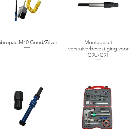
ibropac M40 Goud/Zilver
Montageset
verstuiverbevestiging voor
Prijs
€ 0,00
G9U/G9T
Prijs
€ 0,00