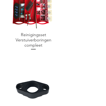
Reinigingsset
Verstuiverboringen
compleet
Prijs
€ 0,00