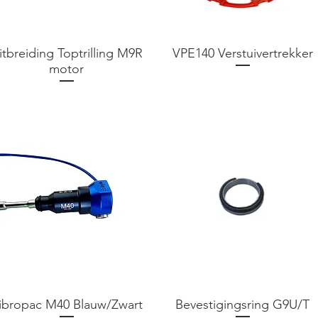
itbreiding Toptrilling M9R
VPE140 Verstuivertrekker
motor
Prijs
€ 0,00
Prijs
€ 0,00
ibropac M40 Blauw/Zwart
Bevestigingsring G9U/T