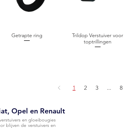
Getrapte ring
Trildop Verstuiver voor
toptrillingen
Prijs
€ 0,00
Prijs
€ 0,00
1
2
3
...
8
at, Opel en Renault
erstuivers en gloeibougies
r blijven de verstuivers en