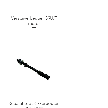
Verstuiverbeugel G9U/T
motor
Prijs
€ 0,00
Reparatieset Kikkerbouten