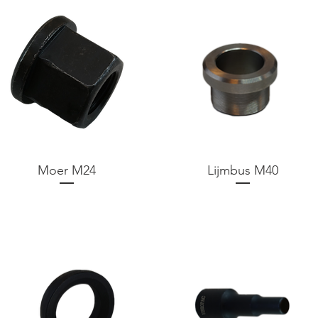
Moer M24
Lijmbus M40
Prijs
Prijs
€ 0,00
€ 0,00