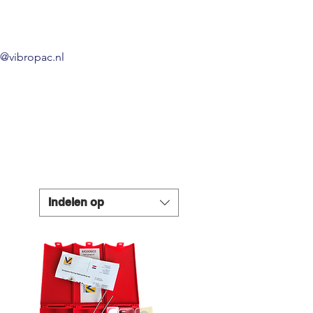
o@vibropac.nl
Indelen op