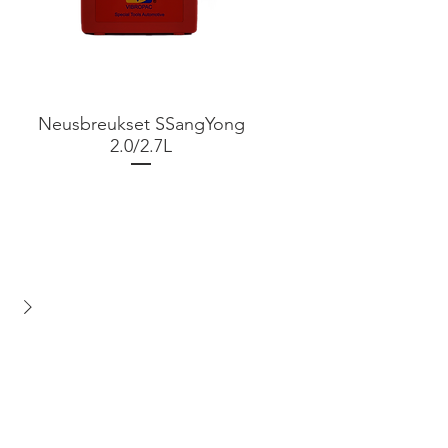
Neusbreukset SSangYong
2.0/2.7L
Prijs
€ 0,00