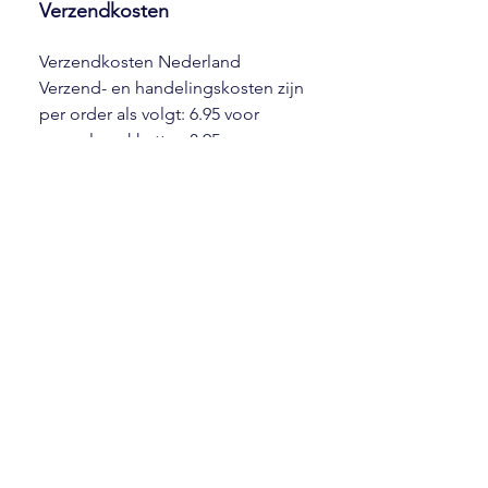
Verzendkosten
Verzendkosten Nederland
Verzend- en handelingskosten zijn
per order als volgt: 6.95 voor
normale pakketten 8,95 voor
medium en grote pakketten, mits
er geen volume toeslag* van
toepassing is. * Volume toeslag is
een toeslag die op producten zit
met een bijzonder formaat of
gewicht en is als volgt: EUR 9,95
voor grote en/of zware producten
U betaalt slechts 1 keer
verzendkosten en/of volume
toeslag per bestelling, dus
ongeacht het aantal artikelen dat u
besteld. Afhalen bij ons in
IJsselstein: U kunt uw bestelling