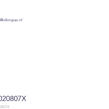
o@vibropac.nl
M020807X
0807X