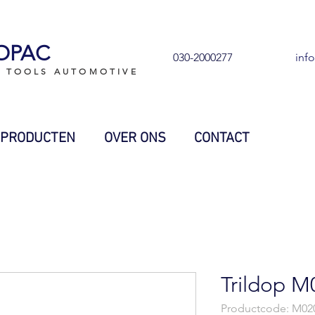
OPAC
030-2000277
inf
L TOOLS AUTOMOTIVE
PRODUCTEN
OVER ONS
CONTACT
Trildop 
Productcode: M02