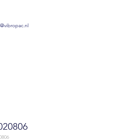
o@vibropac.nl
020806
0806