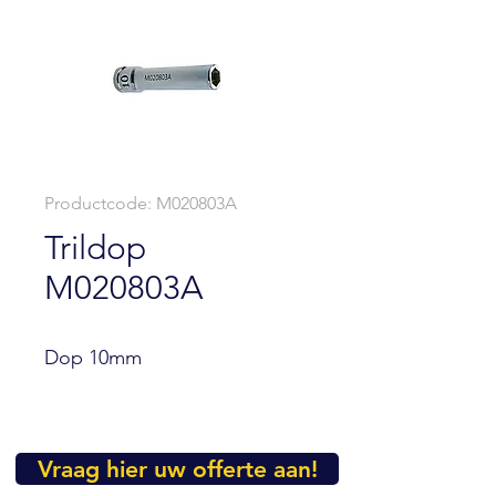
Productcode: M020803A
Trildop
M020803A
Dop 10mm
Vraag hier uw offerte aan!