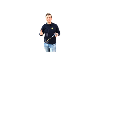
Heeft u nog vragen over dit
product?
Mail dan even naar
info@vibropac.nl
FAQ
Algemene Voorwaarden
Cookiebeleid