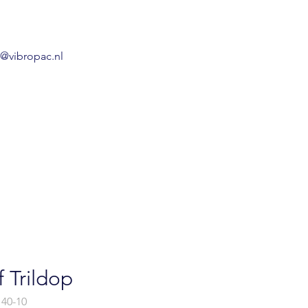
o@vibropac.nl
 Trildop
40-10