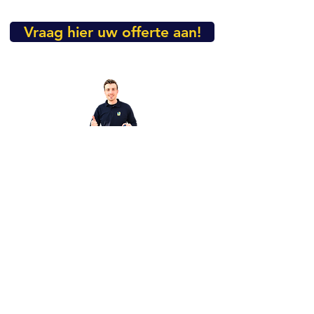
Vraag hier uw offerte aan!
Heeft u nog vragen over dit
product?
Mail dan even naar
info@vibropac.nl
FAQ
Algemene Voorwaarden