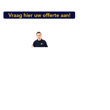
Vraag hier uw offerte aan!
Heeft u nog vragen over dit
product?
Mail dan even naar
info@vibropac.nl
FAQ
Algemene Voorwaarden