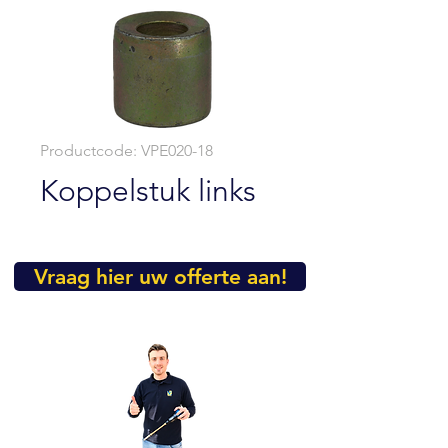
Productcode: VPE020-18
Koppelstuk links
Vraag hier uw offerte aan!