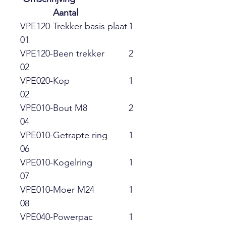
Aantal
VPE120-
Trekker basis plaat
1
01
VPE120-
Been trekker
2
02
VPE020-
Kop
1
02
VPE010-
Bout M8
2
04
VPE010-
Getrapte ring
1
06
VPE010-
Kogelring
1
07
VPE010-
Moer M24
1
08
VPE040-
Powerpac
1