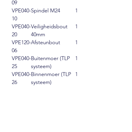
09
VPE040-
Spindel M24
1
10
VPE040-
Veiligheidsbout
1
20
40mm
VPE120-
Afsteunbout
1
06
VPE040-
Buitenmoer (TLP
1
25
systeem)
VPE040-
Binnenmoer (TLP
1
26
systeem)
VPE120-
Speciale vulring
1
05
verstuiver
VPE010-
Inbus Bosch
1
14
verstuiver
VPE040-
Trildop verstuiver
1
12