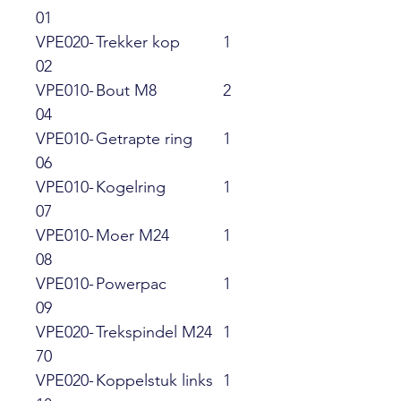
01
VPE020-
Trekker kop
1
02
VPE010-
Bout M8
2
04
VPE010-
Getrapte ring
1
06
VPE010-
Kogelring
1
07
VPE010-
Moer M24
1
08
VPE010-
Powerpac
1
09
VPE020-
Trekspindel M24
1
70
VPE020-
Koppelstuk links
1