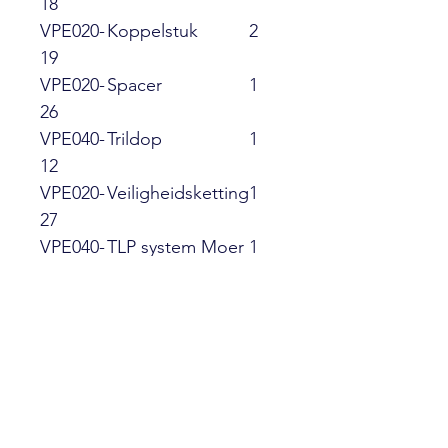
18
VPE020-
Koppelstuk
2
19
VPE020-
Spacer
1
26
VPE040-
Trildop
1
12
VPE020-
Veiligheidsketting
1
27
VPE040-
TLP system Moer
1
25
1
VPE040-
TLP system Moer
1
26
2
VPE010-
Inbus bosch
1
14
verstuiver
VPE020-
Koffer
1
ko