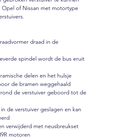
t, Opel of Nissan met motortype
rstuivers.
draadvormer draad in de
everde spindel wordt de bus eruit
ramische delen en het hulsje
 boor de bramen weggehaald
rond de verstuiver geboord tot de
in de verstuiver geslagen en kan
eerd
en verwijderd met neusbreukset
M9R motoren