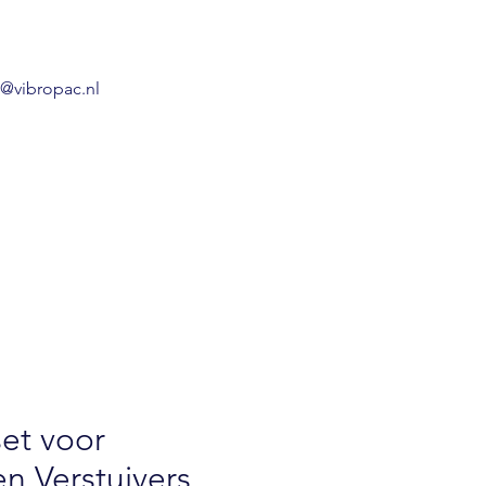
o@vibropac.nl
set voor
n Verstuivers