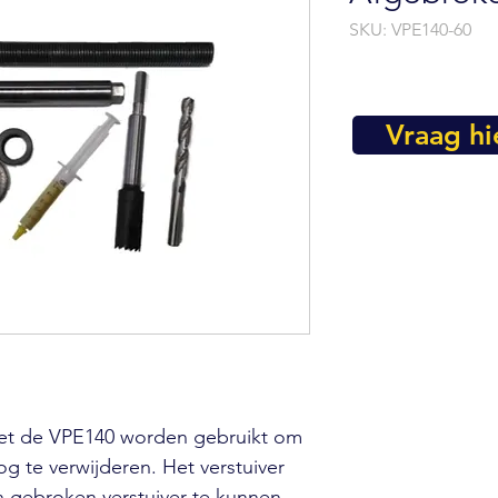
SKU: VPE140-60
Vraag hi
met de VPE140 worden gebruikt om
og te verwijderen. Het verstuiver
n gebroken verstuiver te kunnen