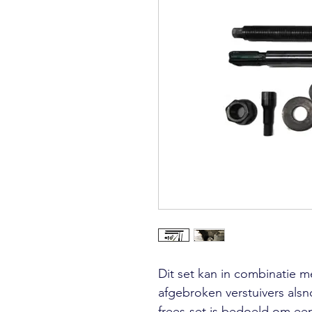
Dit set kan in combinatie 
afgebroken verstuivers alsn
frees-set is bedoeld om ee