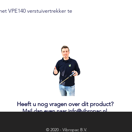
 met VPE140 verstuivertrekker te
Heeft u nog vragen over dit product?
Mail dan even naar
info@vibropac.nl
© 2020 - Vibropac B.V.