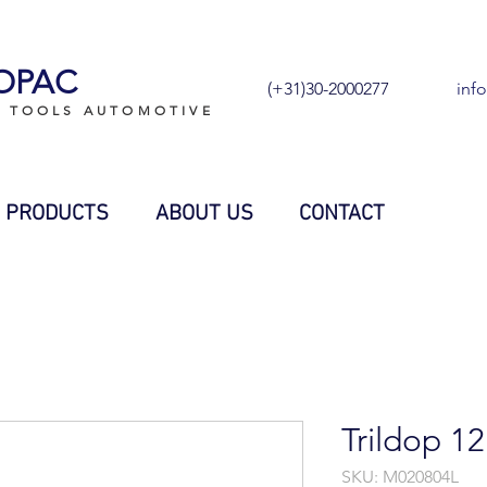
OPAC
(+31)30-2000277
inf
L TOOLS AUTOMOTIVE
PRODUCTS
ABOUT US
CONTACT
Trildop 
SKU: M020804L