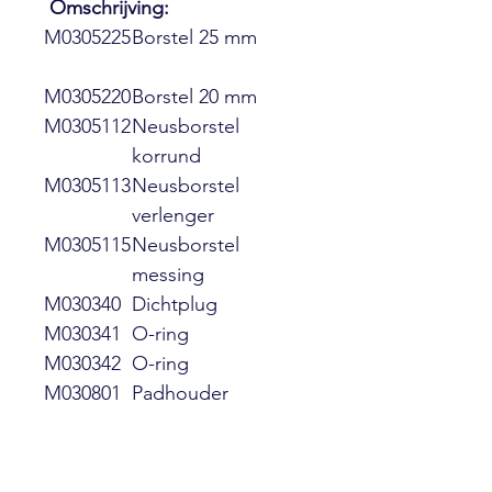
Omschrijving:
M0305225
Borstel 25 mm
M0305220
Borstel 20 mm
M0305112
Neusborstel
korrund
M0305113
Neusborstel
verlenger
M0305115
Neusborstel
messing
M030340
Dichtplug
M030341
O-ring
M030342
O-ring
M030801
Padhouder
M030802
Pad fijn
M030803
Pad middel