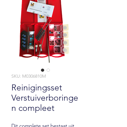
SKU: M0306810M
Reinigingsset
Verstuiverboringe
n compleet
Dit complete set bestaat uit