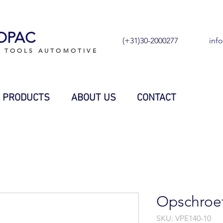
OPAC
(+31)30-2000277
inf
L TOOLS AUTOMOTIVE
PRODUCTS
ABOUT US
CONTACT
Opschroef
SKU: VPE140-10