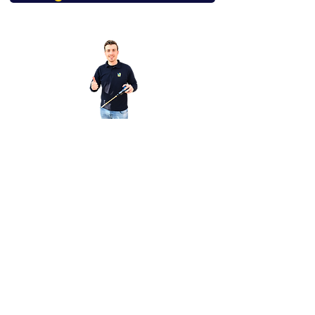
Heeft u nog vragen over dit
product?
Mail dan even naar
info@vibropac.nl
FAQ
Terms and Conditions
Cookie Policy