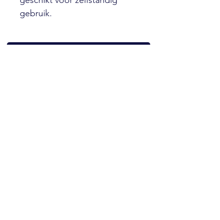
geschikt voor zelfstandig
gebruik.
Vraag hier uw offerte aan!
Heeft u nog vragen over dit
product?
Mail dan even naar
info@vibropac.nl
FAQ