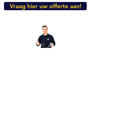
Vraag hier uw offerte aan!
Heeft u nog vragen over dit
product?
Mail dan even naar
info@vibropac.nl
FAQ
Terms and Conditions
Cookie Policy