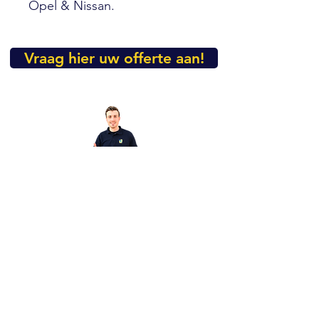
Opel & Nissan.
Vraag hier uw offerte aan!
Heeft u nog vragen over dit
product?
Mail dan even naar
info@vibropac.nl
FAQ
Terms and Conditions