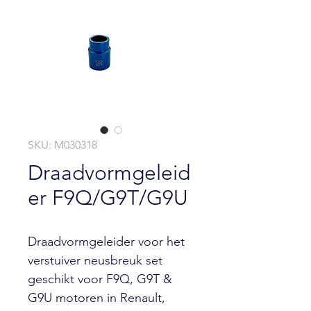
SKU: M030318
Draadvormgeleid
er F9Q/G9T/G9U
Draadvormgeleider voor het
verstuiver neusbreuk set
geschikt voor F9Q, G9T &
G9U motoren in Renault,